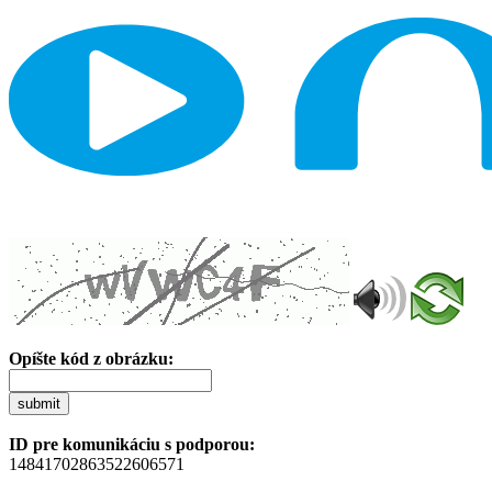
Opíšte kód z obrázku:
submit
ID pre komunikáciu s podporou:
14841702863522606571