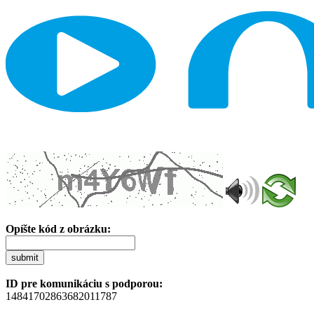
Opíšte kód z obrázku:
submit
ID pre komunikáciu s podporou:
14841702863682011787