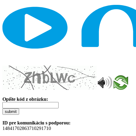
Opíšte kód z obrázku:
submit
ID pre komunikáciu s podporou:
14841702863710291710