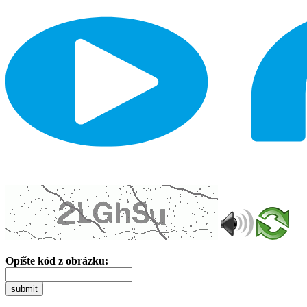
Opíšte kód z obrázku:
submit