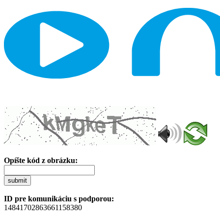
Opíšte kód z obrázku:
submit
ID pre komunikáciu s podporou:
14841702863661158380