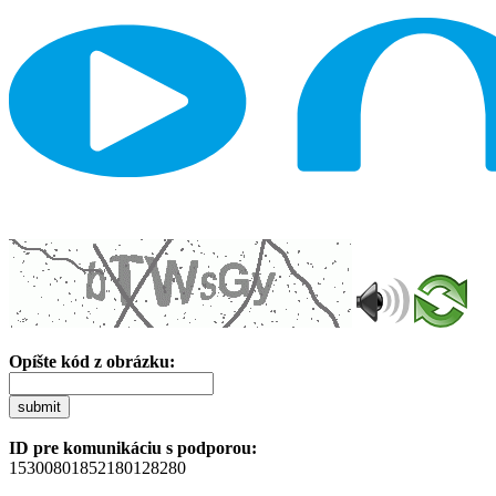
Opíšte kód z obrázku:
submit
ID pre komunikáciu s podporou:
15300801852180128280