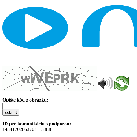
Opíšte kód z obrázku:
submit
ID pre komunikáciu s podporou:
14841702863764113388