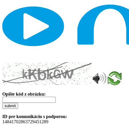
Opíšte kód z obrázku:
submit
ID pre komunikáciu s podporou:
14841702863729451289