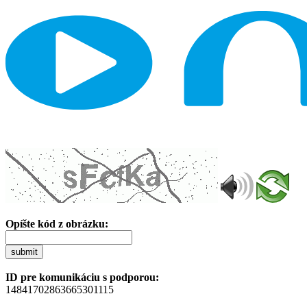
Opíšte kód z obrázku:
submit
ID pre komunikáciu s podporou:
14841702863665301115