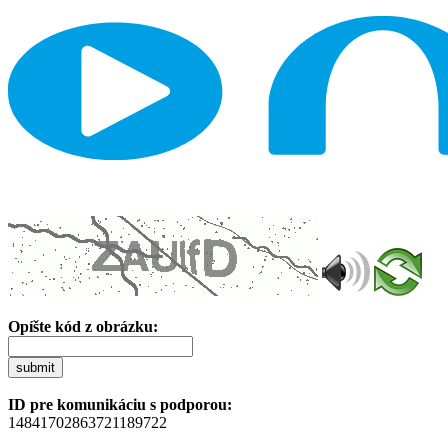
Opíšte kód z obrázku:
submit
ID pre komunikáciu s podporou:
14841702863721189722