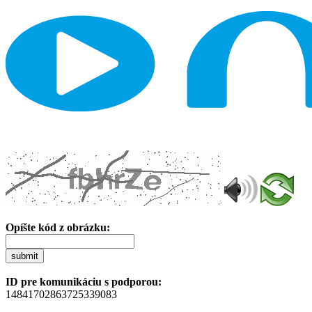
Opíšte kód z obrázku:
submit
ID pre komunikáciu s podporou:
14841702863725339083