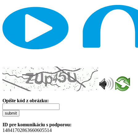
Opíšte kód z obrázku:
submit
ID pre komunikáciu s podporou:
14841702863660605514