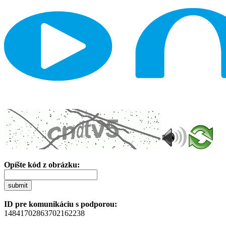
Opíšte kód z obrázku:
submit
ID pre komunikáciu s podporou:
14841702863702162238