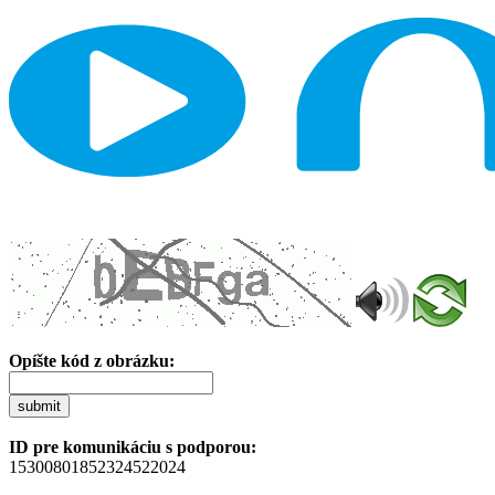
Opíšte kód z obrázku:
submit
ID pre komunikáciu s podporou:
15300801852324522024