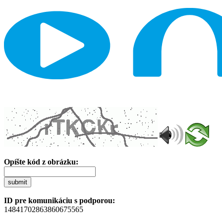
Opíšte kód z obrázku:
submit
ID pre komunikáciu s podporou:
14841702863860675565