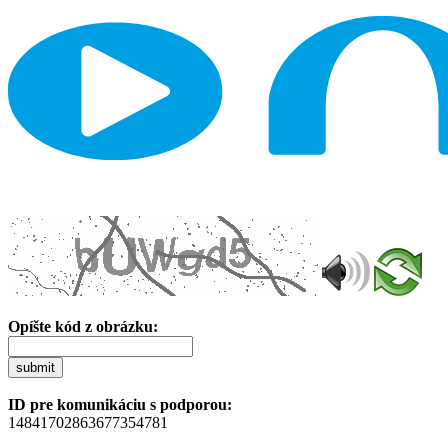
Opíšte kód z obrázku:
submit
ID pre komunikáciu s podporou:
14841702863677354781