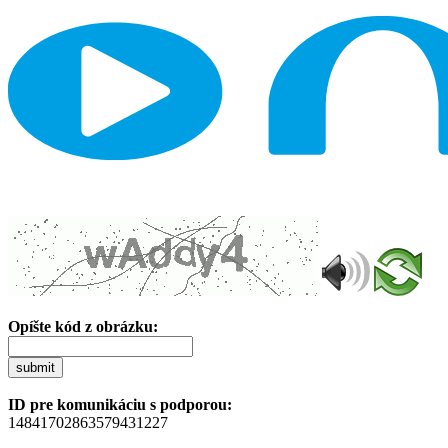
Opíšte kód z obrázku:
submit
ID pre komunikáciu s podporou:
14841702863579431227