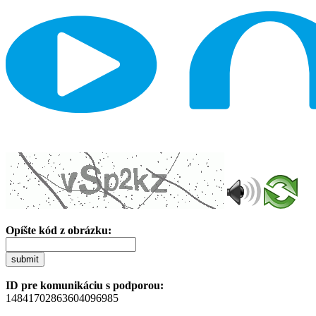
Opíšte kód z obrázku:
submit
ID pre komunikáciu s podporou:
14841702863604096985