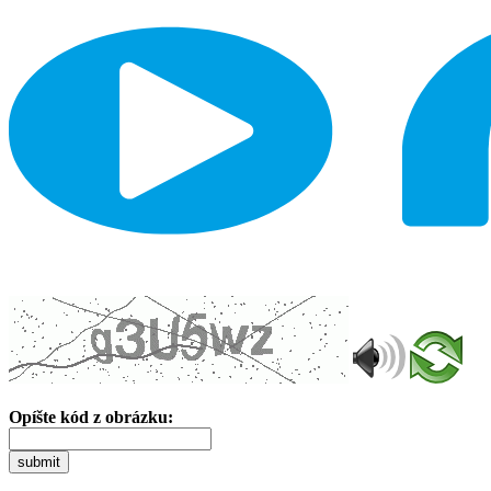
Opíšte kód z obrázku:
submit