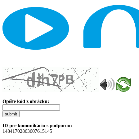
Opíšte kód z obrázku:
submit
ID pre komunikáciu s podporou:
14841702863607615145