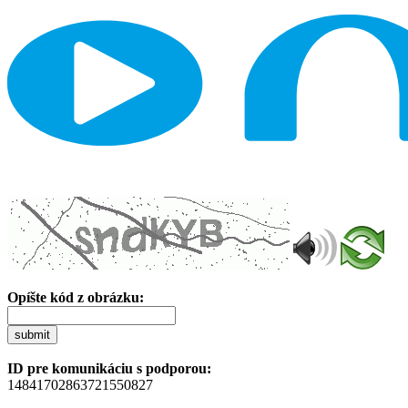
Opíšte kód z obrázku:
submit
ID pre komunikáciu s podporou:
14841702863721550827