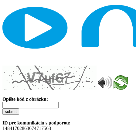
Opíšte kód z obrázku:
submit
ID pre komunikáciu s podporou:
14841702863674717563