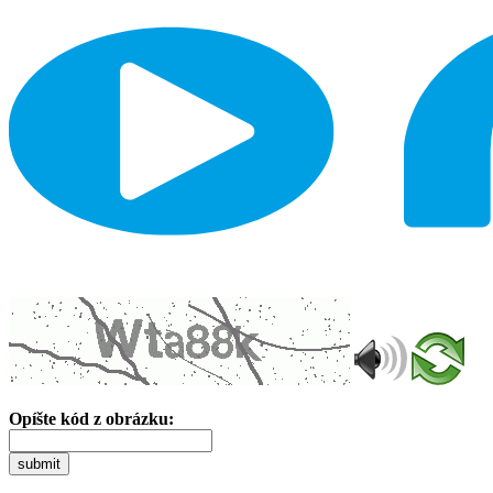
Opíšte kód z obrázku:
submit