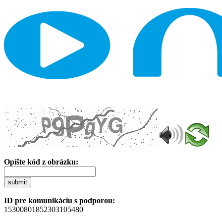
Opíšte kód z obrázku:
submit
ID pre komunikáciu s podporou:
15300801852303105480