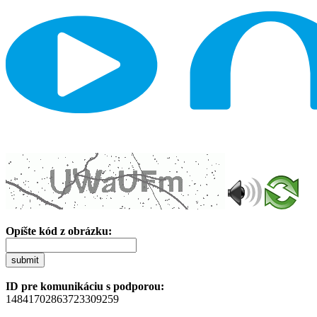
Opíšte kód z obrázku:
submit
ID pre komunikáciu s podporou:
14841702863723309259