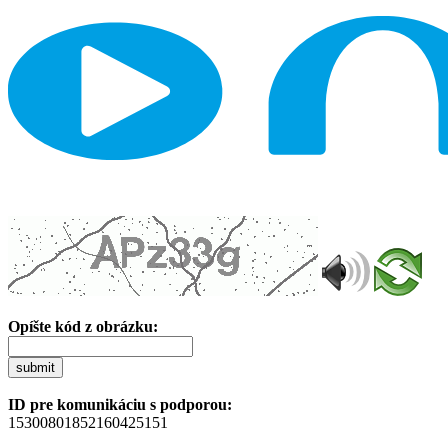
Opíšte kód z obrázku:
submit
ID pre komunikáciu s podporou:
15300801852160425151