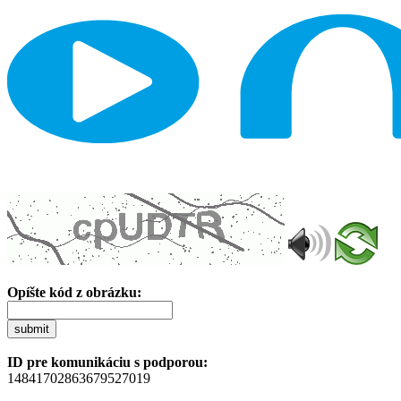
Opíšte kód z obrázku:
submit
ID pre komunikáciu s podporou:
14841702863679527019