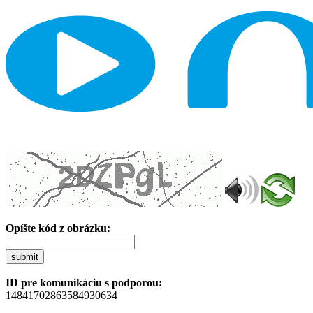
Opíšte kód z obrázku:
submit
ID pre komunikáciu s podporou:
14841702863584930634