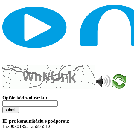
Opíšte kód z obrázku:
submit
ID pre komunikáciu s podporou:
15300801852125695512