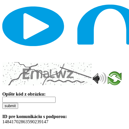
Opíšte kód z obrázku:
submit
ID pre komunikáciu s podporou:
14841702863590239147