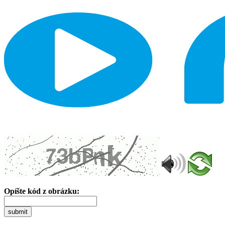
Opíšte kód z obrázku:
submit