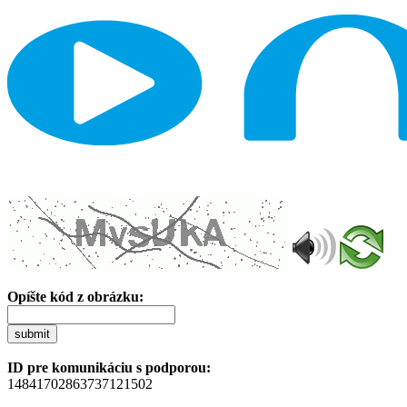
Opíšte kód z obrázku:
submit
ID pre komunikáciu s podporou:
14841702863737121502