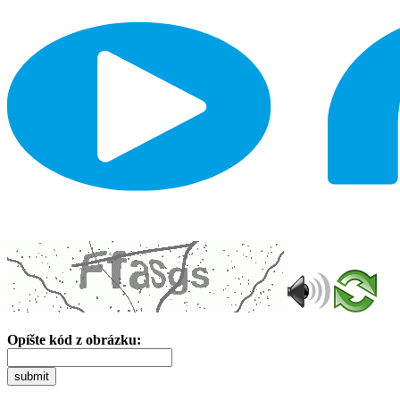
Opíšte kód z obrázku:
submit