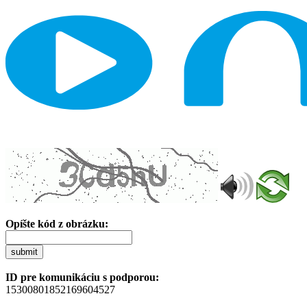
Opíšte kód z obrázku:
submit
ID pre komunikáciu s podporou:
15300801852169604527