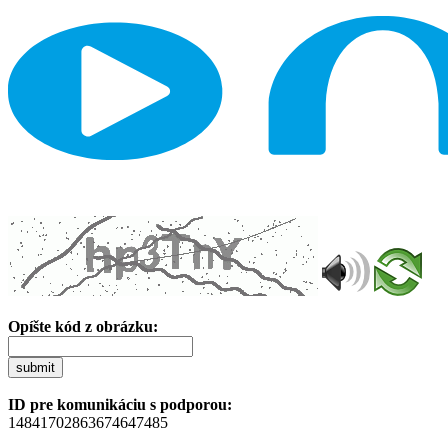
Opíšte kód z obrázku:
submit
ID pre komunikáciu s podporou:
14841702863674647485