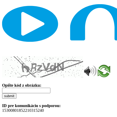
Opíšte kód z obrázku:
submit
ID pre komunikáciu s podporou:
15300801852210315240