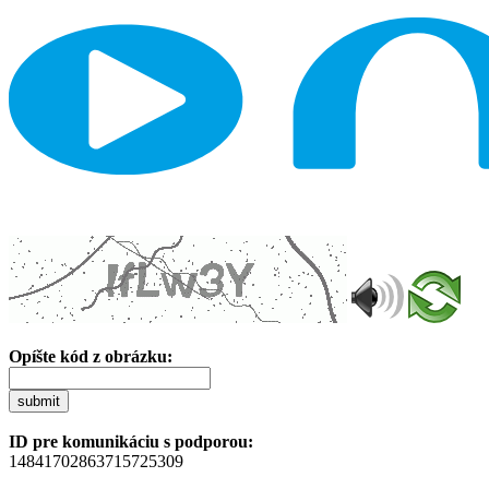
Opíšte kód z obrázku:
submit
ID pre komunikáciu s podporou:
14841702863715725309