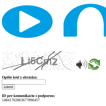
Opíšte kód z obrázku:
submit
ID pre komunikáciu s podporou:
14841702863677896457