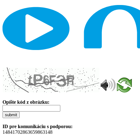
Opíšte kód z obrázku:
submit
ID pre komunikáciu s podporou:
14841702863659863148