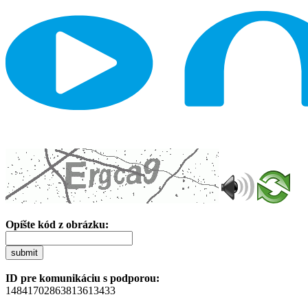
Opíšte kód z obrázku:
submit
ID pre komunikáciu s podporou:
14841702863813613433