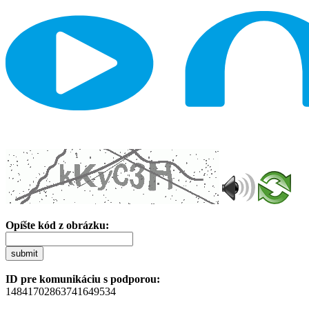
Opíšte kód z obrázku:
submit
ID pre komunikáciu s podporou:
14841702863741649534