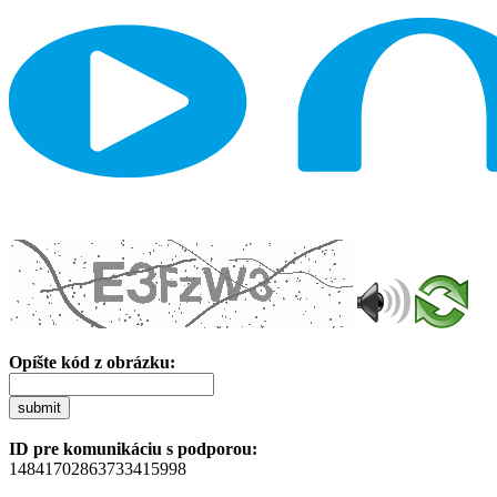
Opíšte kód z obrázku:
submit
ID pre komunikáciu s podporou:
14841702863733415998