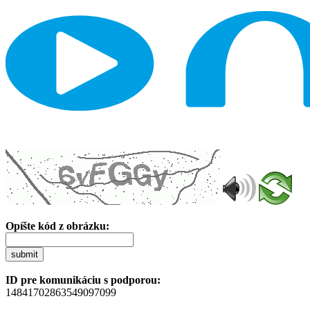
Opíšte kód z obrázku:
submit
ID pre komunikáciu s podporou:
14841702863549097099