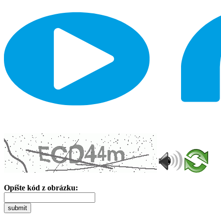
Opíšte kód z obrázku:
submit