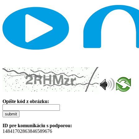
Opíšte kód z obrázku:
submit
ID pre komunikáciu s podporou:
14841702863846589676