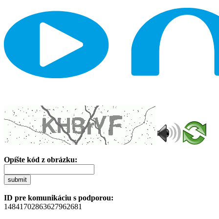
Opíšte kód z obrázku:
submit
ID pre komunikáciu s podporou:
14841702863627962681