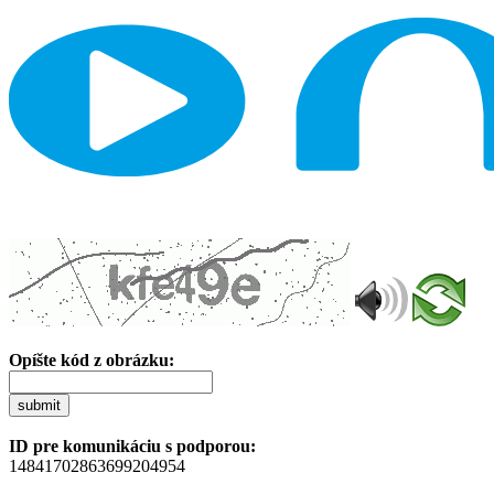
Opíšte kód z obrázku:
submit
ID pre komunikáciu s podporou:
14841702863699204954