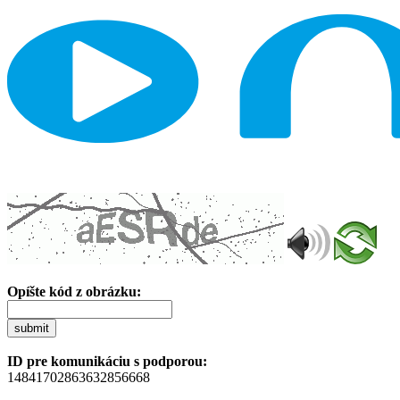
Opíšte kód z obrázku:
submit
ID pre komunikáciu s podporou:
14841702863632856668