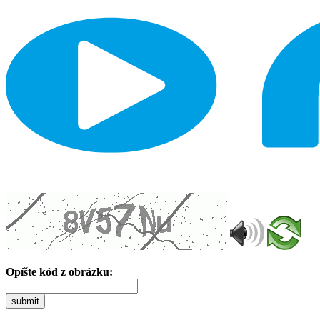
Opíšte kód z obrázku:
submit