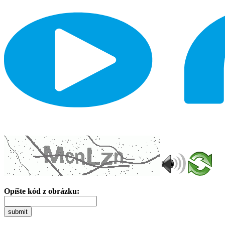
Opíšte kód z obrázku:
submit